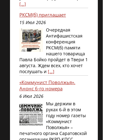
[…]
РКСМ(б) приглашает
15 Июл 2026
Очередная
Антифашистская
конференция
РКСМ(б) памяти
нашего товарища
Павла Бойко пройдет в Твери 1
августа. Ждем всех, кто хочет
послушать и
[…]
«Коммунист Поволжья».
Анонс 6-го номера
6 Июл 2026
Мы держим в
руках 6-й в этом
году номер газеты
«Коммунист
Поволжья» –
печатного органа Саратовской
организации РКРП-КПСС.