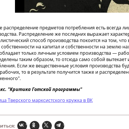
е распределение предметов потребления есть всегда л
водства. Распределение же последних выражает характе
листический способ производства покоится на том, что
собственности на капитал и собственности на землю нах
 обладает только личным условием производства — рабо
еделены таким образом, то отсюда само собой вытекает
ления. Если же вещественные условия производства буд
рабочих, то в результате получится также и распределе
менного".
ркс. "Критика Готской программы"
ца Тверского марксистского кружка в ВК
иться: