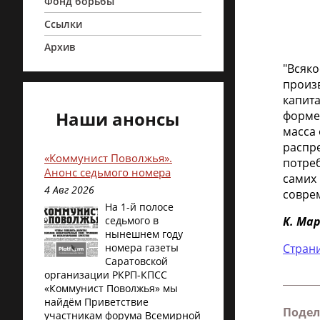
Фонд борьбы
Ссылки
Архив
"Всяко
произ
капита
Наши анонсы
форме 
масса
распр
«Коммунист Поволжья».
потреб
Анонс седьмого номера
самих 
4 Авг 2026
совре
На 1-й полосе
седьмого в
К. Ма
нынешнем году
номера газеты
Страни
Саратовской
организации РКРП-КПСС
«Коммунист Поволжья» мы
найдём Приветствие
Подел
участникам форума Всемирной