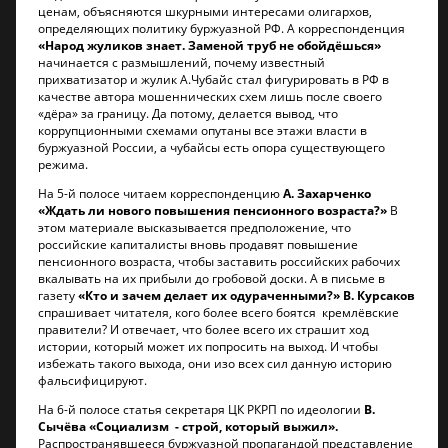
ценам, объясняются шкурными интересами олигархов,
определяющих политику буржуазной РФ. А корреспонденция
«Народ жуликов знает. Заменой труб не обойдёшься»
начинается с размышлений, почему известный
прихватизатор и жулик А.Чубайс стал фигурировать в РФ в
качестве автора мошеннических схем лишь после своего
«дёра» за границу. Да потому, делается вывод, что
коррупционными схемами опутаны все этажи власти в
буржуазной России, а чубайсы есть опора существующего
режима.
На 5-й полосе читаем корреспонденцию
А. Захарченко
«Ждать ли нового повышения пенсионного возраста?»
В
этом материале высказывается предположение, что
российские капиталисты вновь продавят повышение
пенсионного возраста, чтобы заставить российских рабочих
вкалывать на их прибыли до гробовой доски. А в письме в
газету
«Кто и зачем делает их одураченными?» В. Курсаков
спрашивает читателя, кого более всего боятся кремлёвские
правители? И отвечает, что более всего их страшит ход
истории, который может их попросить на выход. И чтобы
избежать такого выхода, они изо всех сил данную историю
фальсифицируют.
На 6-й полосе статья секретаря ЦК РКРП по идеологии
В.
Сычёва «Социализм - строй, который выжил».
Распространявшееся буржуазной пропагандой представление