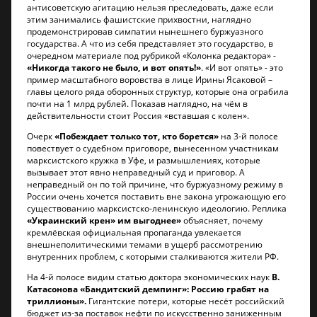
антисоветскую агитацию нельзя преследовать, даже если
этим занимались фашистские прихвостни, наглядно
продемонстрировав симпатии нынешнего буржуазного
государства. А что из себя представляет это государство, в
очередном материале под рубрикой «Колонка редактора» -
«Никогда такого не было, и вот опять!»
. «И вот опять» - это
пример масштабного воровства в лице Ирины Ясаковой –
главы целого ряда оборонных структур, которые она ограбила
почти на 1 млрд рублей. Показав наглядно, на чём в
действительности стоит Россия «вставшая с колен».
Очерк
«Побеждает только тот, кто борется»
на 3-й полосе
повествует о судебном приговоре, вынесенном участникам
марксистского кружка в Уфе, и размышлениях, которые
вызывает этот явно неправедный суд и приговор. А
неправедный он по той причине, что буржуазному режиму в
России очень хочется поставить вне закона угрожающую его
существованию марксистско-ленинскую идеологию. Реплика
«Украинский крен» им выгоднее»
объясняет, почему
кремлёвская официальная пропаганда увлекается
внешнеполитическими темами в ущерб рассмотрению
внутренних проблем, с которыми сталкиваются жители РФ.
На 4-й полосе видим статью доктора экономических наук
В.
Катасонова «Бандитский демпинг»: Россию грабят на
триллионы».
Гигантские потери, которые несёт российский
бюджет из-за поставок нефти по искусственно заниженным