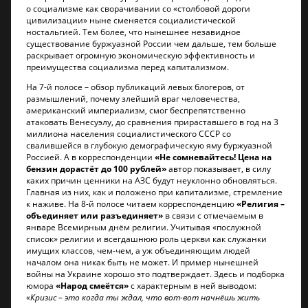
о социализме как сворачивании со «столбовой дороги
цивилизации» ныне сменяется социалистической
ностальгией. Тем более, что нынешнее незавидное
существование буржуазной России чем дальше, тем больше
раскрывает огромную экономическую эффективность и
преимущества социализма перед капитализмом.
На 7-й полосе – обзор публикаций левых блогеров, от
размышлений, почему злейший враг человечества,
американский империализм, смог беспрепятственно
атаковать Венесуэлу, до сравнения прираставшего в год на 3
миллиона населения социалистического СССР со
свалившейся в глубокую демографическую яму буржуазной
Россией. А в корреспонденции
«Не сомневайтесь! Цена на
бензин дорастёт до 100 рублей»
автор показывает, в силу
каких причин ценники на АЗС будут неуклонно обновляться.
Главная из них, как и положено при капитализме, стремление
к наживе. На 8-й полосе читаем корреспонденцию
«Религия –
объединяет или разъединяет»
в связи с отмечаемым в
январе Всемирным днём религии. Учитывая «послужной
список» религии и всегдашнюю роль церкви как служанки
имущих классов, чем-чем, а уж объединяющим людей
началом она никак быть не может. И пример нынешней
войны на Украине хорошо это подтверждает. Здесь и подборка
юмора
«Народ смеётся»
с характерным в ней выводом:
«Кризис – это когда ты ждал, что вот-вот начнёшь жить