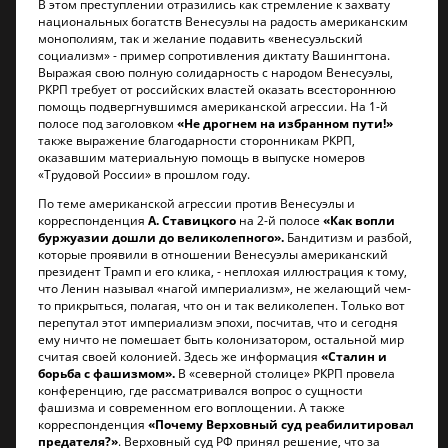
В этом преступлении отразились как стремление к захвату
национальных богатств Венесуэлы на радость американским
монополиям, так и желание подавить «венесуэльский
социализм» - пример сопротивления диктату Вашингтона.
Выражая свою полную солидарность с народом Венесуэлы,
РКРП требует от российских властей оказать всестороннюю
помощь подвергнувшимся американской агрессии. На 1-й
полосе под заголовком
«Не дрогнем на избранном пути!»
также выражение благодарности сторонникам РКРП,
оказавшим материальную помощь в выпуске номеров
«Трудовой России» в прошлом году.
По теме американской агрессии против Венесуэлы и
корреспонденция
А. Ставицкого
на 2-й полосе
«Как вопли
буржуазии дошли до великолепного».
Бандитизм и разбой,
которые проявили в отношении Венесуэлы американский
президент Трамп и его клика, - неплохая иллюстрация к тому,
что Ленин называл «нагой империализм», не желающий чем-
то прикрыться, полагая, что он и так великолепен. Только вот
перепутал этот империализм эпохи, посчитав, что и сегодня
ему ничто не помешает быть колонизатором, остальной мир
считая своей колонией. Здесь же информация
«Сталин и
борьба с фашизмом».
В «северной столице» РКРП провела
конференцию, где рассматривался вопрос о сущности
фашизма и современном его воплощении. А также
корреспонденция
«Почему Верховный суд реабилитировал
предателя?»
. Верховный суд РФ принял решение, что за