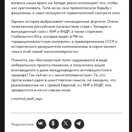
вопросе наши враги на Западе умело используют это, чтобы
нас критиковать. Типа ха-ха, они провозгласили борьбу с
фашизмом, а сами пользуются терминологией смотрите кого.
Однако история выбрасывает неожиданные фортели. Очень
нежеланная российским начальством ссора с Западом и
вынужденный союз с КНР и КНДР, а также странами
Глобального Юга, которые видят в РФ не
«традиционалистскую империю», а правопреемника СССР и
исторического разрушителя колониализма, в корне меняет
смысл этой самой «многополярности».
Помните, как «Бессмертный полк» задумывался в виде
либерального проекта покаяния, а получилась акция
всенародного и даже международного антифашистского
триумфа? Так сейчас и с «многополярностью». Те, кто
протаскивал идею в шмиттовском смысле, не ожидали, что
реализованная не с правой Европой, а с КНР и КНДР, она
превратится в нечто совсем иное.
t.me/red_wolf_says
Поделиться: