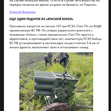
на случай большой войны. То есть в случае чего возил бы на
передок патроны во время штурма не Бахмута, но Парижа...
Алексей Волынец
ЕЩЕ ОДИН ПОДАРОК ИЗ «КРАСНОЙ КОРЕИ»
Противник жалуется на легкие 107-мм РСЗО «Тип-75» из КНДР,
применяемые ВС РФ. По словам украинского военного с
позывным «Алекс», схема применения «Тип-75» проста и
эффективна, а противодействия нет: компактную РСЗО бойцы
ВС РФ устанавливают в лесопосадке на расстоянии 5-6 км от
линии фронта, выполняют залп и оттаскивают назад.