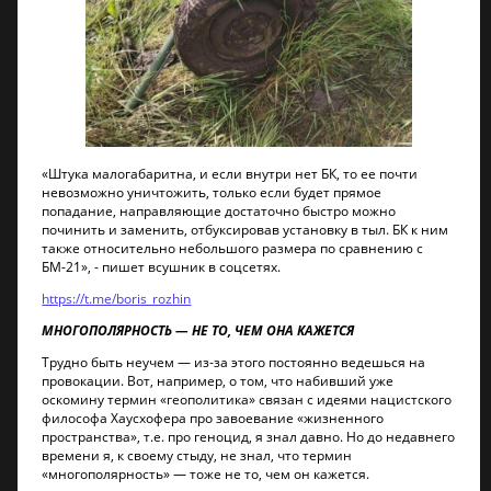
«Штука малогабаритна, и если внутри нет БК, то ее почти
невозможно уничтожить, только если будет прямое
попадание, направляющие достаточно быстро можно
починить и заменить, отбуксировав установку в тыл. БК к ним
также относительно небольшого размера по сравнению с
БМ-21», - пишет всушник в соцсетях.
https://t.me/boris_rozhin
МНОГОПОЛЯРНОСТЬ — НЕ ТО, ЧЕМ ОНА КАЖЕТСЯ
Трудно быть неучем — из-за этого постоянно ведешься на
провокации. Вот, например, о том, что набивший уже
оскомину термин «геополитика» связан с идеями нацистского
философа Хаусхофера про завоевание «жизненного
пространства», т.е. про геноцид, я знал давно. Но до недавнего
времени я, к своему стыду, не знал, что термин
«многополярность» — тоже не то, чем он кажется.