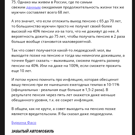
75. Однако мы живем в России, где по самым
свежим
данным
ожидаемая продолжительность жизни тех же
мужчин составляет всего 68 лет.
А это значит, что если отложить выход пенсию с 65 до 70 лет,
то большинство мужчин просто не получат своей более
высокой на 40% пенсии из-за того, что не доживут до нее. А
вероятность дожить до 75 лет, чтобы получать пенсию в 2 раза
больше вообще становится маловероятной.
Так что совет получается какой-то людоедский: мол, вы
выходите позже на пенсию и тогда мы немногим дожившим, а
точнее будет сказать -- выжившим, сможем поднять размер
пенсии на 40%. Или на даже на 100%, если сможете прожить
еще 10 лет.
И потом нужно помнить про инфляцию, которая обесценит
вашу пенсию при ее нынешних ежегодных темпах в 10-11%
(официальных - реальная еще больше в 1,5-2 раза). В
результате пенсия через пять лет окажется даже меньше
обещанного уровня, т.к. ее сожрет инфляция.
В общем, как не крути, а совет выходить на пенсию позже
является вредительским. Я бы сказал даже людоедским.
Буркина Фасо
ЗАБЫТЫЙ АВТОМОБИЛЬ