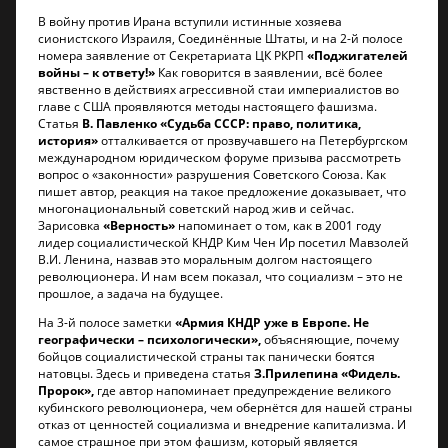
В войну против Ирана вступили истинные хозяева
сионистского Израиля, Соединённые Штаты, и на 2-й полосе
номера заявление от Секретариата ЦК РКРП
«Поджигателей
войны – к ответу!»
Как говорится в заявлении, всё более
явственно в действиях агрессивной стаи империалистов во
главе с США проявляются методы настоящего фашизма.
Статья
В. Павленко «Судьба СССР: право, политика,
история»
отталкивается от прозвучавшего на Петербургском
международном юридическом форуме призыва рассмотреть
вопрос о «законности» разрушения Советского Союза. Как
пишет автор, реакция на такое предложение доказывает, что
многонациональный советский народ жив и сейчас.
Зарисовка
«Верность»
напоминает о том, как в 2001 году
лидер социалистической КНДР Ким Чен Ир посетил Мавзолей
В.И. Ленина, назвав это моральным долгом настоящего
революционера. И нам всем показал, что социализм – это не
прошлое, а задача на будущее.
На 3-й полосе заметки
«Армия КНДР уже в Европе. Не
географически – психологически»,
объясняющие, почему
бойцов социалистической страны так панически боятся
натовцы. Здесь и приведена статья
З.Прилепина «Фидель.
Пророк»,
где автор напоминает предупреждение великого
кубинского революционера, чем обернётся для нашей страны
отказ от ценностей социализма и внедрение капитализма. И
самое страшное при этом фашизм, который является