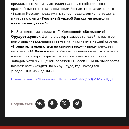
предлагает отменить интеллектуальную собственность
враждебных стран на территории России, но опасается, что
«Единая Россия» поддержать такое предложение не решится, -
интервью с ним
«Реальный ущерб Западу не позволят
нанести депутаты?»
.
На 8-й полосе материал от
Г. Комаровой «Внимание!
Орудует дрянь».
Дрянью автор называет людей-паразитов,
помогавших прокладывать путь капитализму в нашей стране.
«Предатели окопались на самом верху»
- предупреждает
экономист
М. Хазин
в этом обзоре, посвящённом т.н. «партии
мира». Эти «миротворцы» готовы закончить конфликт с
Западом хотя бы и ценой поражения России. Лишь бы обрести
возможность «ездить по миру – туда, где находятся
украденные ими деньги».
Скачать номер "Коммунист Поволжья" №6 (169) 2025 в ПДФ
Поделиться: