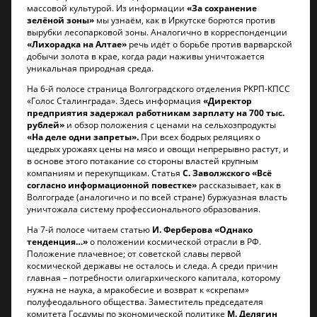
массовой культурой. Из информации
«За сохранение
зелёной зоны»
мы узнаём, как в Иркутске борются против
вырубки лесопарковой зоны. Аналогично в корреспонденции
«Лихорадка на Алтае»
речь идёт о борьбе против варварской
добычи золота в крае, когда ради наживы уничтожается
уникальная природная среда.
На 6-й полосе страница Волгоградского отделения РКРП-КПСС
«Голос Сталинграда». Здесь информация
«Директор
предприятия задержал работникам зарплату на 700 тыс.
рублей»
и обзор положения с ценами на сельхозпродукты
«На деле одни запреты».
При всех бодрых реляциях о
щедрых урожаях цены на мясо и овощи непрерывно растут, и
в основе этого потакание со стороны властей крупным
компаниям и перекупщикам. Статья
С. Заволжского «Всё
согласно информационной повестке»
рассказывает, как в
Волгограде (аналогично и по всей стране) буржуазная власть
уничтожала систему профессионального образования.
На 7-й полосе читаем статью
И. Ферберова «Однако
тенденция…»
о положении космической отрасли в РФ.
Положение плачевное; от советской славы первой
космической державы не осталось и следа. А среди причин
главная – потребности олигархического капитала, которому
нужна не наука, а мракобесие и возврат к «скрепам»
полуфеодального общества. Заместитель председателя
комитета Госдумы по экономической политике
М. Делягин