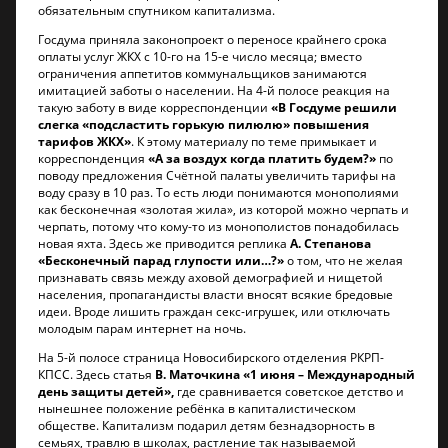
обязательным спутником капитализма.
Госдума приняла законопроект о переносе крайнего срока
оплаты услуг ЖКХ с 10-го на 15-е число месяца; вместо
ограничения аппетитов коммунальщиков занимаются
имитацией заботы о населении. На 4-й полосе реакция на
такую заботу в виде корреспонденции
«В Госдуме решили
слегка «подсластить горькую пилюлю» повышения
тарифов ЖКХ»
. К этому материалу по теме примыкает и
корреспонденция
«А за воздух когда платить будем?»
по
поводу предложения Счётной палаты увеличить тарифы на
воду сразу в 10 раз. То есть люди понимаются монополиями
как бесконечная «золотая жила», из которой можно черпать и
черпать, потому что кому-то из монополистов понадобилась
новая яхта. Здесь же приводится реплика
А. Степанова
«Бесконечный парад глупости или…?»
о том, что не желая
признавать связь между аховой демографией и нищетой
населения, пропагандисты власти вносят всякие бредовые
идеи. Вроде лишить граждан секс-игрушек, или отключать
молодым парам интернет на ночь.
На 5-й полосе страница Новосибирского отделения РКРП-
КПСС. Здесь статья
В. Маточкина
«1 июня – Международный
день защиты детей»,
где сравнивается советское детство и
нынешнее положение ребёнка в капиталистическом
обществе. Капитализм подарил детям безнадзорность в
семьях, травлю в школах, растление так называемой