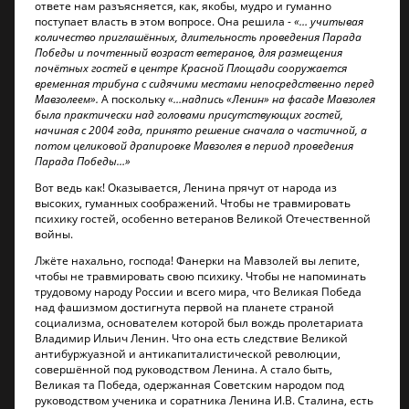
ответе нам разъясняется, как, якобы, мудро и гуманно
поступает власть в этом вопросе. Она решила -
«… учитывая
количество приглашённых, длительность проведения Парада
Победы и почтенный возраст ветеранов, для размещения
почётных гостей в центре Красной Площади сооружается
временная трибуна с сидячими местами непосредственно перед
Мавзолеем».
А поскольку
«…надпись «Ленин» на фасаде Мавзолея
была практически над головами присутствующих гостей,
начиная с 2004 года, принято решение сначала о частичной, а
потом целиковой драпировке Мавзолея в период проведения
Парада Победы…»
Вот ведь как! Оказывается, Ленина прячут от народа из
высоких, гуманных соображений. Чтобы не травмировать
психику гостей, особенно ветеранов Великой Отечественной
войны.
Лжёте нахально, господа! Фанерки на Мавзолей вы лепите,
чтобы не травмировать свою психику. Чтобы не напоминать
трудовому народу России и всего мира, что Великая Победа
над фашизмом достигнута первой на планете страной
социализма, основателем которой был вождь пролетариата
Владимир Ильич Ленин. Что она есть следствие Великой
антибуржуазной и антикапиталистической революции,
совершённой под руководством Ленина. А стало быть,
Великая та Победа, одержанная Советским народом под
руководством ученика и соратника Ленина И.В. Сталина, есть