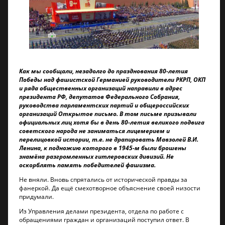
Как мы сообщали, незадолго до празднования 80-летия
Победы над фашистской Германией руководители РКРП, ОКП
и ряда общественных организаций направили в адрес
президента РФ, депутатов Федерального Собрания,
руководства парламентских партий и общероссийских
организаций Открытое письмо. В том письме призывали
официальных лиц хотя бы в день 80-летия великого подвига
советского народа не заниматься лицемерием и
перелицовкой истории, т.е. не драпировать Мавзолей В.И.
Ленина, к подножию которого в 1945-м были брошены
знамёна разгромленных гитлеровских дивизий. Не
оскорблять память победителей фашизма.
Не вняли. Вновь спрятались от исторической правды за
фанеркой. Да ещё смехотворное объяснение своей низости
придумали.
Из Управления делами президента, отдела по работе с
обращениями граждан и организаций поступил ответ. В